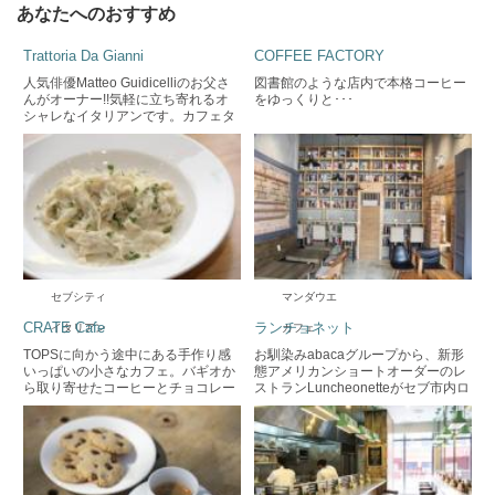
あなたへのおすすめ
Trattoria Da Gianni
COFFEE FACTORY
人気俳優Matteo Guidicelliのお父さ
図書館のような店内で本格コーヒー
んがオーナー!!気軽に立ち寄れるオ
をゆっくりと･･･
シャレなイタリアンです。カフェタ
イムはティラミスなどもスイーツも
楽しめます。
セブシティ
マンダウエ
CRATE Cafe
ランチョネット
イタリアン
カフェ
TOPSに向かう途中にある手作り感
お馴染みabacaグループから、新形
いっぱいの小さなカフェ。バギオか
態アメリカンショートオーダーのレ
ら取り寄せたコーヒーとチョコレー
ストランLuncheonetteがセブ市内ロ
トモイストケーキの相性は抜群で
ビンソンサイバーゲートにOpenし
す。
ました！