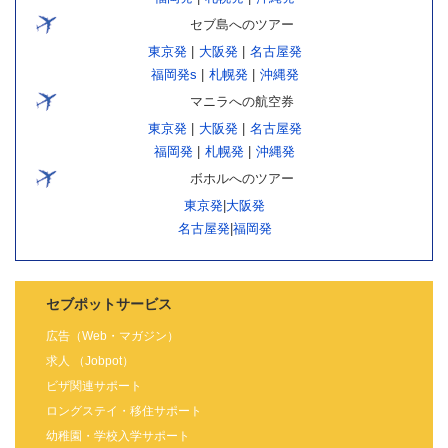
セブ島へのツアー
東京発
|
大阪発
|
名古屋発
福岡発s
|
札幌発
|
沖縄発
マニラへの航空券
東京発
|
大阪発
|
名古屋発
福岡発
|
札幌発
|
沖縄発
ボホルへのツアー
東京発
|
大阪発
名古屋発
|
福岡発
セブポットサービス
広告（Web・マガジン）
求人 （Jobpot）
ビザ関連サポート
ロングステイ・移住サポート
幼稚園・学校入学サポート