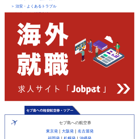
治安・よくあるトラブル
観光ビザの延長方法
セブ島への航空券
東京発
|
大阪発
|
名古屋発
福岡発
|
札幌発
|
沖縄発