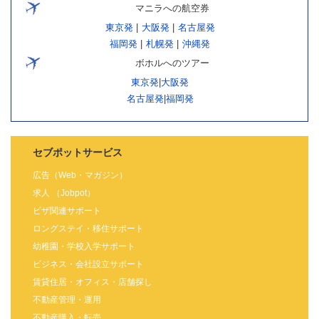
マニラへの航空券
東京発
|
大阪発
|
名古屋発
福岡発
|
札幌発
|
沖縄発
ボホルへのツアー
東京発
|
大阪発
名古屋発
|
福岡発
セブポットサービス
広告（Web・マガジン）
求人 （Jobpot）
ビザ関連サポート
ロングステイ・移住サポート
幼稚園・学校入学サポート
ビジネス・会社設立サポート
賃貸住居・オフィス・店舗探し
不動産管理・運用
不動産購入・転売