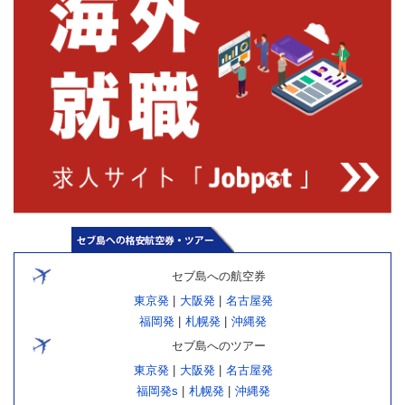
セブ島への航空券
東京発
|
大阪発
|
名古屋発
福岡発
|
札幌発
|
沖縄発
セブ島へのツアー
東京発
|
大阪発
|
名古屋発
福岡発s
|
札幌発
|
沖縄発