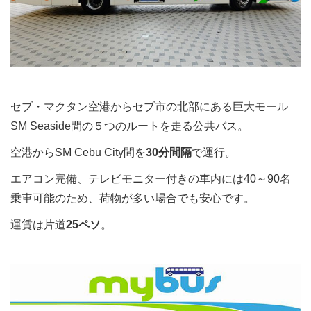
セブ・マクタン空港からセブ市の北部にある巨大モール
SM Seaside間の５つのルートを走る公共バス。
空港からSM Cebu City間を
30分間隔
で運行。
エアコン完備、テレビモニター付きの車内には40～90名
乗車可能のため、荷物が多い場合でも安心です。
運賃は片道
25ペソ
。