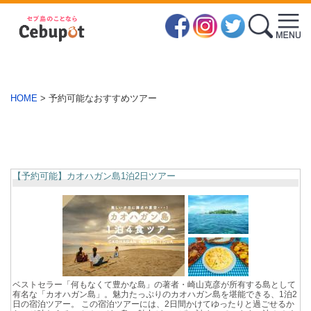
HOME
>
予約可能なおすすめツアー
【予約可能】カオハガン島1泊2日ツアー
ベストセラー「何もなくて豊かな島」の著者・崎山克彦が所有する島として
有名な「カオハガン島」。魅力たっぷりのカオハガン島を堪能できる、1泊2
日の宿泊ツアー。 この宿泊ツアーには、2日間かけてゆったりと過ごせるか