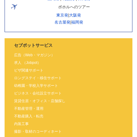
ボホルへのツアー
東京発
|
大阪発
名古屋発
|
福岡発
セブポットサービス
広告（Web・マガジン）
求人 （Jobpot）
ビザ関連サポート
ロングステイ・移住サポート
幼稚園・学校入学サポート
ビジネス・会社設立サポート
賃貸住居・オフィス・店舗探し
不動産管理・運用
不動産購入・転売
内装工事
撮影・取材のコーディネート