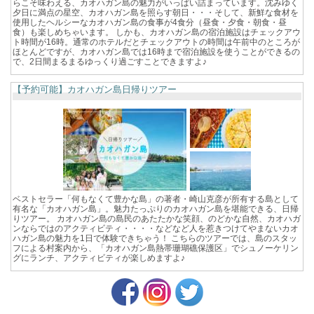
らこそ味わえる、カオハガン島の魅力がいっぱい詰まっています。沈みゆく
夕日に満点の星空、カオハガン島を照らす朝日・・・そして、新鮮な食材を
使用したヘルシーなカオハガン島の食事が4食分（昼食・夕食・朝食・昼
食）も楽しめちゃいます。 しかも、カオハガン島の宿泊施設はチェックアウ
ト時間が16時。通常のホテルだとチェックアウトの時間は午前中のところが
ほとんどですが、カオハガン島では16時まで宿泊施設を使うことができるの
で、2日間まるまるゆっくり過ごすことできますよ♪
【予約可能】カオハガン島日帰りツアー
ベストセラー「何もなくて豊かな島」の著者・崎山克彦が所有する島として
有名な「カオハガン島」。魅力たっぷりのカオハガン島を堪能できる、日帰
りツアー。 カオハガン島の島民のあたたかな笑顔、のどかな自然、カオハガ
ンならではのアクティビティ・・・・などなど人を惹きつけてやまないカオ
ハガン島の魅力を1日で体験できちゃう！ こちらのツアーでは、島のスタッ
フによる村案内から、「カオハガン島熱帯珊瑚礁保護区」でシュノーケリン
グにランチ、アクティビティが楽しめますよ♪