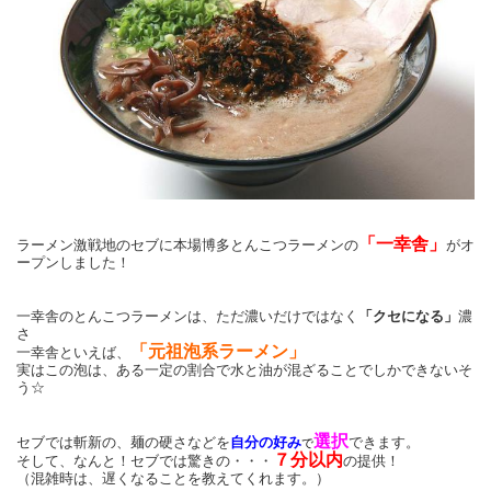
「一幸舎」
ラーメン激戦地のセブに本場博多とんこつラーメンの
がオ
ープンしました！
一幸舎のとんこつラーメンは、ただ濃いだけではなく
「クセになる」
濃
さ
「元祖泡系ラーメン」
一幸舎といえば、
実はこの泡は、ある一定の割合で水と油が混ざることでしかできないそ
う☆
選択
セブでは斬新の、麺の硬さなどを
自分の好み
できます。
で
７分以内
そして、なんと！セブでは驚きの・・・
の提供！
（混雑時は、遅くなることを教えてくれます。）