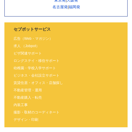
東京発
|
大阪発
名古屋発
|
福岡発
セブポットサービス
広告（Web・マガジン）
求人 （Jobpot）
ビザ関連サポート
ロングステイ・移住サポート
幼稚園・学校入学サポート
ビジネス・会社設立サポート
賃貸住居・オフィス・店舗探し
不動産管理・運用
不動産購入・転売
内装工事
撮影・取材のコーディネート
デザイン・印刷