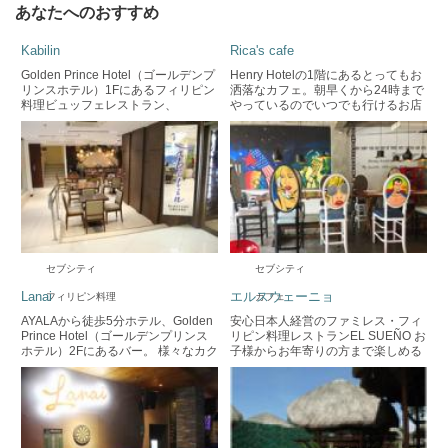
あなたへのおすすめ
Kabilin
Rica's cafe
Golden Prince Hotel（ゴールデンプ
Henry Hotelの1階にあるとってもお
リンスホテル）1Fにあるフィリピン
洒落なカフェ。朝早くから24時まで
料理ビュッフェレストラン、
やっているのでいつでも行けるお店
Kabilin。 フィリピンお馴染みのお菓
です♪
子からフードメニュー、ドリンクま
でP288で味わうことができます！
営業時間：14時―18時
セブシティ
セブシティ
Lanai
エルスウェーニョ
フィリピン料理
カフェ
AYALAから徒歩5分ホテル、Golden
安心日本人経営のファミレス・フィ
Prince Hotel（ゴールデンプリンス
リピン料理レストランEL SUEÑO お
ホテル）2Fにあるバー。 様々なカク
子様からお年寄りの方まで楽しめる
テルをご用意。日本のお酒もござい
メニューが豊富に揃ってます マクタ
ます。 ライブバンドも開催してるの
ン島Bigfoot近くにオープンしたEL
でお酒を片手に音楽を堪能すること
SUEÑOは 日本人経営で、フィリピ
もできます。
ン料理を基調としたレストラン。 今
までになかったオリジナルのフィリ
ピン料理をはじめ、 オーソドックス