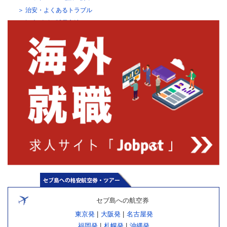
治安・よくあるトラブル
観光ビザの延長方法
セブ島への航空券
東京発
|
大阪発
|
名古屋発
福岡発
|
札幌発
|
沖縄発