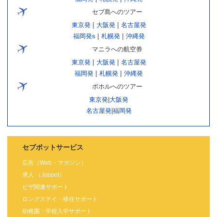
セブ島へのツアー
東京発
|
大阪発
|
名古屋発
福岡発s
|
札幌発
|
沖縄発
マニラへの航空券
東京発
|
大阪発
|
名古屋発
福岡発
|
札幌発
|
沖縄発
ボホルへのツアー
東京発
|
大阪発
名古屋発
|
福岡発
セブポットサービス
広告（Web・マガジン）
求人 （Jobpot）
ビザ関連サポート
ロングステイ・移住サポート
幼稚園・学校入学サポート