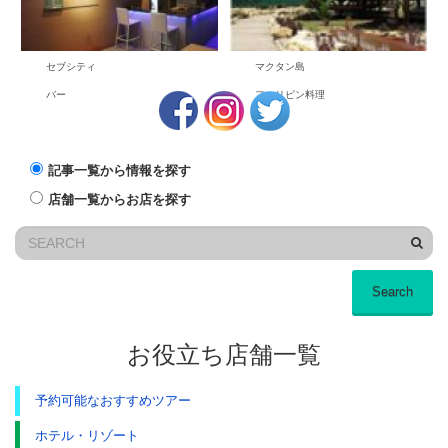
なフィリピン料理からインターナシ
ョナル料理まで 数多くそろった料理
は日本人の味にマッチした味付け♪
特におすすめは牛タンシシグ！赤ワ
セブシティ
マクタン島
イン、ビールのお供に最高です！ デ
ィナータイムには、海風を感じなが
バー
フィリピン料理
ら夜景を見ながらお食事もできま
す。 マクタン島内送迎あり（繁茂
期、一部市域を除く）
記事一覧から情報を探す
店舗一覧からお店を探す
Search
お役立ち店舗一覧
予約可能なおすすめツアー
ホテル・リゾート