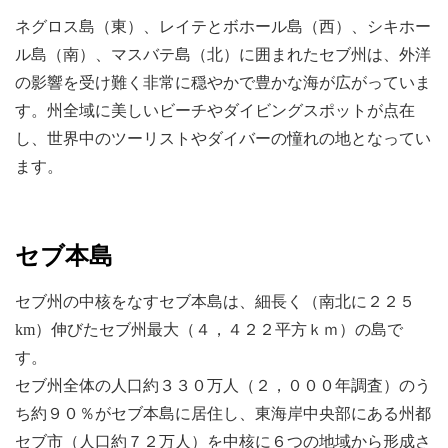
ネグロス島（東）、レイテとボホール島（西）、シキホー
ル島（南）、マスバテ島（北）に囲まれたセブ州は、外洋
の影響を受け難く非常に穏やかで豊かな海が広がっていま
す。州全域に美しいビーチやダイビングスポットが点在
し、世界中のツーリストやダイバーの憧れの地となってい
ます。
セブ本島
セブ州の中核をなすセブ本島は、細長く（南北に２２５
km）伸びたセブ州最大（４，４２２平方ｋｍ）の島で
す。
セブ州全体の人口約３３０万人（２，０００年調査）のう
ち約９０％がセブ本島に居住し、東海岸中央部にある州都
セブ市（人口約７２万人）を中核に６つの地域から形成さ