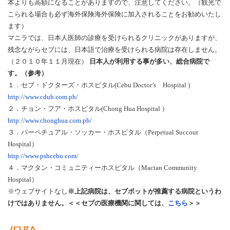
本よりも高額になることがありますので、注意してください。（観光で
こられる場合も必ず海外保険海外保険に加入されることをお勧めいたし
ます）
マニラでは、日本人医師の診療を受けられるクリニックがありますが、
残念ながらセブには、日本語で治療を受けられる病院は存在しません。
（２０１０年１１月現在）
日本人が利用する事が多い、総合病院で
す。（参考）
１．セブ・ドクターズ・ホスピタル(Cebu Doctor’s Hospital )
http://www.cduh.com.ph/
２．チョン・フア・ホスピタル(Chong Hua Hospital ）
http://www.chonghua.com.ph/
３．パーペチュアル・ソッカー・ホスピタル（Perpetual Succour
Hospital）
http://www.pshcebu.com/
４．マクタン・コミュニティーホスピタル（Mactan Community
Hospital）
※ウェブサイトなし
※上記病院は、セブポットが推薦する病院というわ
けではありません。
＜＜セブの医療機関に関しては、
こちら
＞＞