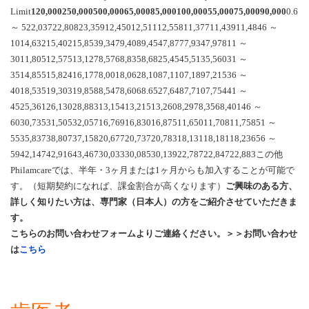
Limit
120,000
250,000
500,000
65,000
85,000
100,000
55,000
75,000
90,000
0.6
～ 522,03722,80823,35912,45012,51112,55811,37711,43911,4846 ～
1014,63215,40215,8539,3479,4089,4547,8777,9347,97811 ～
3011,80512,57513,1278,5768,8358,6825,4545,5135,56031 ～
3514,85515,82416,1778,0018,0628,1087,1107,1897,21536 ～
4018,53519,30319,8588,5478,6068.6527,6487,7107,75441 ～
4525,36126,13028,88313,15413,21513,2608,2978,3568,40146 ～
6030,73531,50532,05716,76916,83016,87511,65011,70811,75851 ～
5535,83738,80737,15820,67720,73720,78318,13118,18118,23656 ～
5942,14742,91643,46730,03330,08530,13922,78722,84722,883この他
Philamcareでは、半年・3ヶ月または1ヶ月からも加入することが可能で
す。（短期契約になれば、課金割合が高くなります）
ご興味のある方、
詳しく知りたい方は、専門家（日本人）の方をご紹介させていただきま
す。
こちらのお問い合わせフォームよりご連絡ください。＞＞お問い合わせ
は
こちら