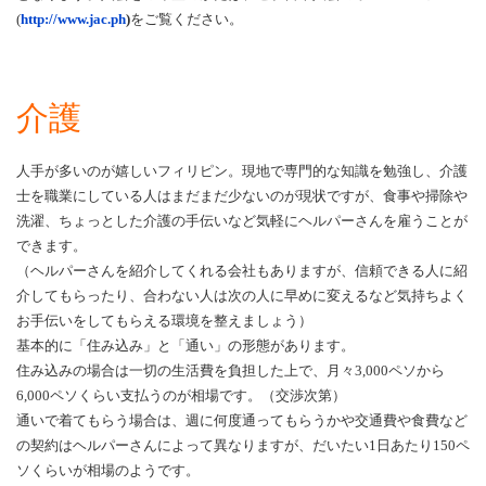
(
http://www.jac.ph
)
をご覧ください。
介護
人手が多いのが嬉しいフィリピン。現地で専門的な知識を勉強し、介護
士を職業にしている人はまだまだ少ないのが現状ですが、食事や掃除や
洗濯、ちょっとした介護の手伝いなど気軽にヘルパーさんを雇うことが
できます。
（ヘルパーさんを紹介してくれる会社もありますが、信頼できる人に紹
介してもらったり、合わない人は次の人に早めに変えるなど気持ちよく
お手伝いをしてもらえる環境を整えましょう）
基本的に「住み込み」と「通い」の形態があります。
住み込みの場合は一切の生活費を負担した上で、月々3,000ペソから
6,000ペソくらい支払うのが相場です。（交渉次第）
通いで着てもらう場合は、週に何度通ってもらうかや交通費や食費など
の契約はヘルパーさんによって異なりますが、だいたい1日あたり150ペ
ソくらいが相場のようです。