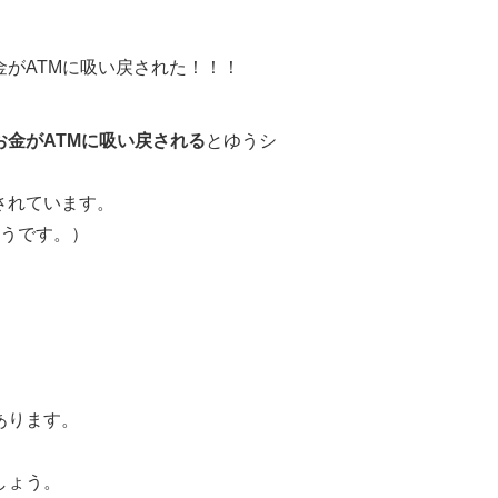
がATMに吸い戻された！！！
お金がATMに吸い戻される
とゆうシ
されています。
そうです。）
あります。
しょう。