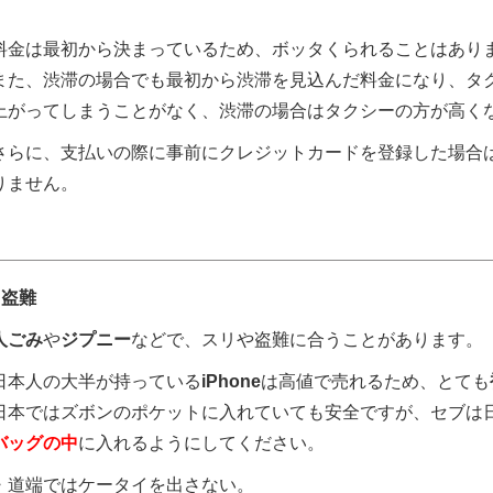
料金は最初から決まっているため、ボッタくられることはあり
また、渋滞の場合でも最初から渋滞を見込んだ料金になり、タ
上がってしまうことがなく、渋滞の場合はタクシーの方が高く
さらに、支払いの際に事前にクレジットカードを登録した場合
りません。
●盗難
人ごみ
や
ジプニー
などで、スリや盗難に合うことがあります。
日本人の大半が持っている
iPhone
は高値で売れるため、とても
日本ではズボンのポケットに入れていても安全ですが、セブは
バッグの中
に入れるようにしてください。
・道端ではケータイを出さない。