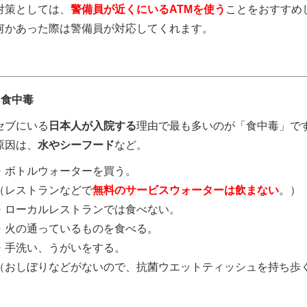
対策としては、
警備員が近くにいるATMを使う
ことをおすすめ
何かあった際は警備員が対応してくれます。
●食中毒
セブにいる
日本人が入院する
理由で最も多いのが「食中毒」で
原因は、
水やシーフード
など。
・ボトルウォーターを買う。
（レストランなどで
無料のサービスウォーターは飲まない
。）
・ローカルレストランでは食べない。
・火の通っているものを食べる。
・手洗い、うがいをする。
（おしぼりなどがないので、抗菌ウエットティッシュを持ち歩