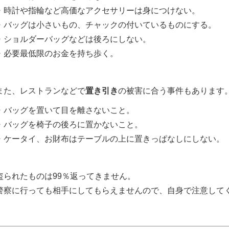
・時計や指輪など高価なアクセサリーは身につけない。
・バッグは小さいもの、チャックの付いているものにする。
・ショルダーバッグなどは後ろにしない。
・必要最低限のお金を持ち歩く。
また、レストランなどで
置き引き
の被害に合う事件もあります
・バッグを置いて目を離さないこと。
・バッグを椅子の後ろに置かないこと。
・ケータイ、お財布はテーブルの上に置きっぱなしにしない。
盗られたものは99％返ってきません。
警察に行っても相手にしてもらえませんので、自身で注意して