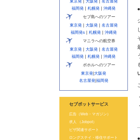
東京発
|
大阪発
|
名古屋発
福岡発
|
札幌発
|
沖縄発
セブ島へのツアー
東京発
|
大阪発
|
名古屋発
福岡発s
|
札幌発
|
沖縄発
マニラへの航空券
東京発
|
大阪発
|
名古屋発
福岡発
|
札幌発
|
沖縄発
ボホルへのツアー
東京発
|
大阪発
名古屋発
|
福岡発
セブポットサービス
広告（Web・マガジン）
求人 （Jobpot）
ビザ関連サポート
ロングステイ・移住サポート