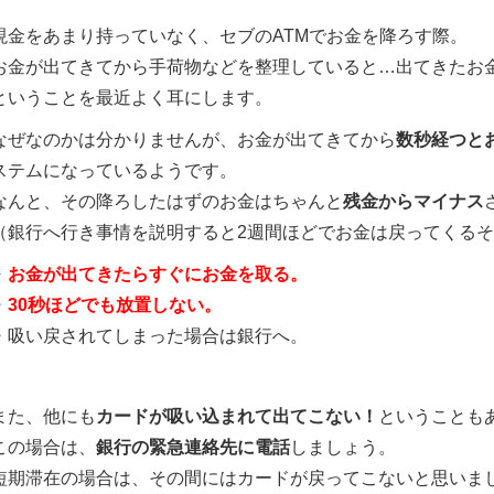
現金をあまり持っていなく、セブのATMでお金を降ろす際。
お金が出てきてから手荷物などを整理していると…出てきたお金
ということを最近よく耳にします。
なぜなのかは分かりませんが、お金が出てきてから
数秒経つと
ステムになっているようです。
なんと、その降ろしたはずのお金はちゃんと
残金からマイナス
（銀行へ行き事情を説明すると2週間ほどでお金は戻ってくる
・
お金が出てきたらすぐにお金を取る。
・
30秒ほどでも放置しない。
・吸い戻されてしまった場合は銀行へ。
また、他にも
カードが吸い込まれて出てこない！
ということも
この場合は、
銀行の緊急連絡先に電話
しましょう。
短期滞在の場合は、その間にはカードが戻ってこないと思いま