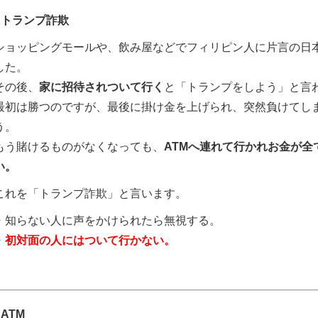
●トランプ詐欺
ショッピングモールや、飲み屋などでフィリピン人に片言の日
した。
その後、
家に招待されついて行く
と「トランプをしよう」と言
最初は勝つのですが、最後に掛け金を上げられ、突然負けてし
う。
もう賭けるものがなくなっても、
ATMへ連れて行かれお金が全
い。
これを「トランプ詐欺」と言います。
・知らない人に声をかけられたら無視する。
・
初対面の人にはついて行かない
。
●ATM