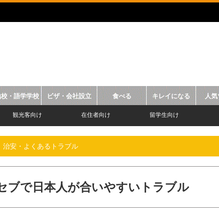
地校・語学学校
ビザ・会社設立
食べる
キレイになる
人気
観光客向け
在住者向け
留学生向け
治安・よくあるトラブル
セブで日本人が合いやすいトラブル