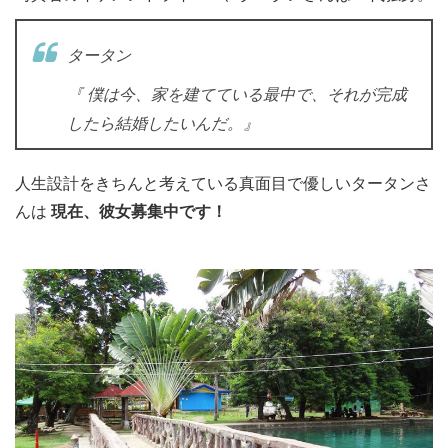
タータン
『 僕は今、家を建てている最中で、それが完成
したら結婚したいんだ。』
人
生設計をきちんと考えている真面目で優しいタータンさ
んは
現在
、
彼女募集中です！