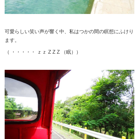
可愛らしい笑い声が響く中、私はつかの間の瞑想にふけり
ます。
（ ・・・・・ ｚｚ Z Z Z （眠））