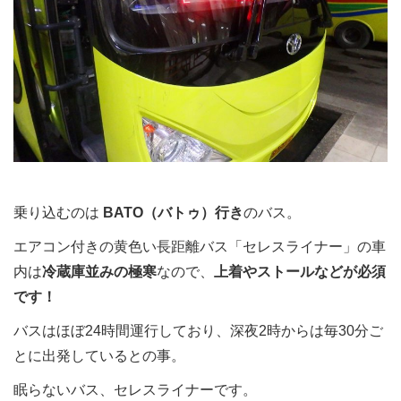
乗り込むのは
BATO（バトゥ）行き
のバス。
エアコン付きの黄色い長距離バス「セレスライナー」の車
内は
冷蔵庫並みの極寒
なので、
上着やストールなどが必須
です！
バスはほぼ24時間運行しており、深夜2時からは毎30分ご
とに出発しているとの事。
眠らないバス、セレスライナーです。