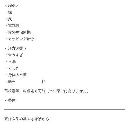
＜鍼灸＞
・鍼
・灸
・電気鍼
・赤外線治療機
・カッピング治療
＜漢方診療＞
・食べすぎ
・不眠
・くじき
・身体の不調
・痛み 他
葛根湯等、各種処方可能（＊生薬ではありません）
＜整体＞
東洋医学の基本は脈診から