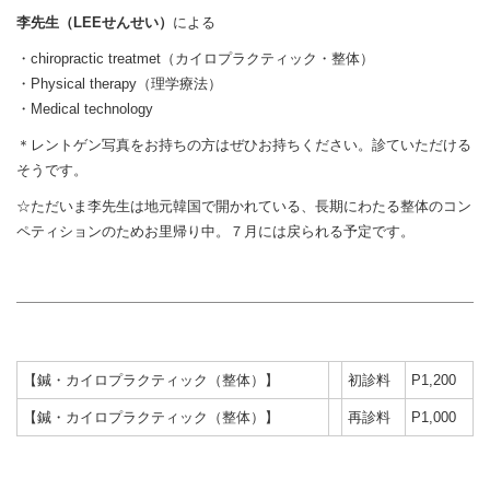
李先生（LEEせんせい）
による
・chiropractic treatmet（カイロプラクティック・整体）
・Physical therapy（理学療法）
・Medical technology
＊レントゲン写真をお持ちの方はぜひお持ちください。診ていただける
そうです。
☆ただいま李先生は地元韓国で開かれている、長期にわたる整体のコン
ペティションのためお里帰り中。７月には戻られる予定です。
【鍼・カイロプラクティック（整体）】
初診料
P1,200
【鍼・カイロプラクティック（整体）】
再診料
P1,000