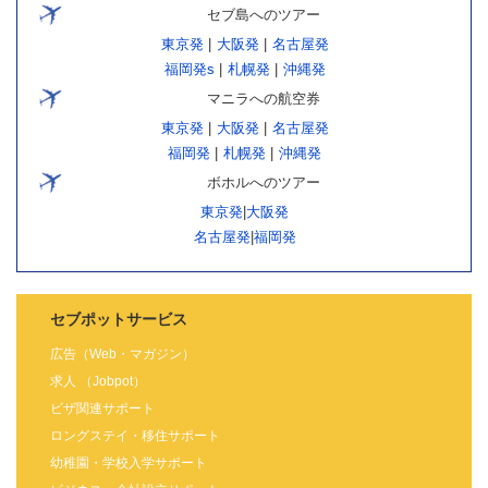
セブ島へのツアー
東京発
|
大阪発
|
名古屋発
福岡発s
|
札幌発
|
沖縄発
マニラへの航空券
東京発
|
大阪発
|
名古屋発
福岡発
|
札幌発
|
沖縄発
ボホルへのツアー
東京発
|
大阪発
名古屋発
|
福岡発
セブポットサービス
広告（Web・マガジン）
求人 （Jobpot）
ビザ関連サポート
ロングステイ・移住サポート
幼稚園・学校入学サポート