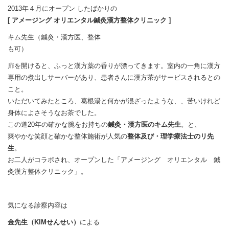
2013年４月にオープン したばかりの
[ アメージング オリエンタル鍼灸漢方整体クリニック ]
キム先生（鍼灸・漢方医、整体
も可）
扉を開けると、ふっと漢方薬の香りが漂ってきます。室内の一角に漢方
専用の煮出しサーバーがあり、患者さんに漢方茶がサービスされるとの
こと。
いただいてみたところ、葛根湯と何かが混ざったような、、苦いけれど
身体によさそうなお茶でした。
この道20年の確かな腕をお持ちの
鍼灸・漢方医のキム先生
。と、
爽やかな笑顔と確かな整体施術が人気の
整体及び・理学療法士のリ先
生
。
お二人がコラボされ、オープンした「アメージング オリエンタル 鍼
灸漢方整体クリニック」。
気になる診察内容は
金先生（KIMせんせい）
による