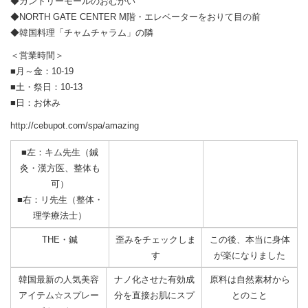
◆カントリーモールのおむかい
◆NORTH GATE CENTER M階・エレベーターをおりて目の前
◆韓国料理「チャムチャラム」の隣
＜営業時間＞
■月～金：10-19
■土・祭日：10-13
■日：お休み
http://cebupot.com/spa/amazing
■左：キム先生（鍼
灸・漢方医、整体も
可）
■右：リ先生（整体・
理学療法士）
THE・鍼
歪みをチェックしま
この後、本当に身体
す
が楽になりました
韓国最新の人気美容
ナノ化させた有効成
原料は自然素材から
アイテム☆スプレー
分を直接お肌にスプ
とのこと