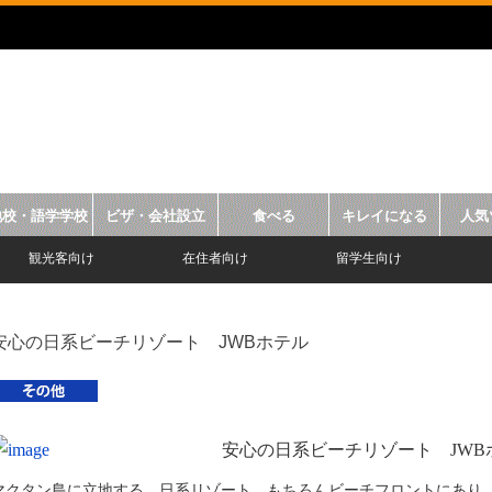
地校・語学学校
ビザ・会社設立
食べる
キレイになる
人気
観光客向け
在住者向け
留学生向け
安心の日系ビーチリゾート JWBホテル
安心の日系ビーチリゾート JWB
マクタン島に立地する、日系リゾート。もちろんビーチフロントにあり