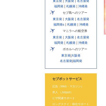
東京発
|
大阪発
|
名古屋発
福岡発
|
札幌発
|
沖縄発
セブ島へのツアー
東京発
|
大阪発
|
名古屋発
福岡発s
|
札幌発
|
沖縄発
マニラへの航空券
東京発
|
大阪発
|
名古屋発
福岡発
|
札幌発
|
沖縄発
ボホルへのツアー
東京発
|
大阪発
名古屋発
|
福岡発
セブポットサービス
広告（Web・マガジン）
求人 （Jobpot）
ビザ関連サポート
ロングステイ・移住サポート