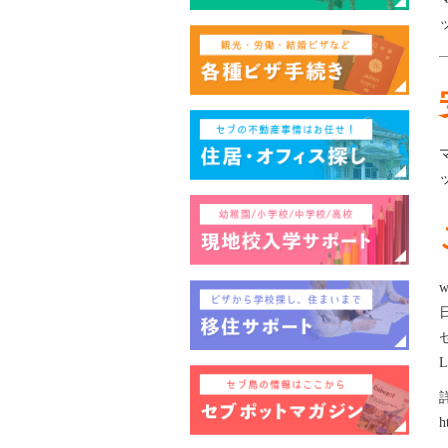
w
L
h