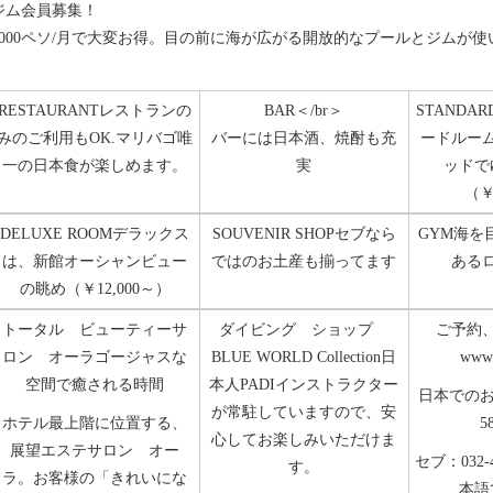
ジム会員募集！
3000ペソ/月で大変お得。目の前に海が広がる開放的なプールとジムが使
RESTAURANT
レストランの
BAR＜/br＞
STANDAR
みのご利用もOK.マリバゴ唯
バーには日本酒、焼酎も充
ードルー
一の日本食が楽しめます。
実
ッドで
（￥
DELUXE ROOM
デラックス
SOUVENIR SHOP
セブなら
GYM
海を
は、新館オーシャンビュー
ではのお土産も揃ってます
ある
の眺め（￥12,000～）
トータル ビューティーサ
ダイビング ショップ
ご予約
ロン オーラ
ゴージャスな
BLUE WORLD Collection
日
www.
空間で癒される時間
本人PADIインストラクター
日本でのお
が常駐していますので、安
ホテル最上階に位置する、
5
心してお楽しみいただけま
展望エステサロン オー
セブ：032-
す。
ラ。お客様の「きれいにな
本語