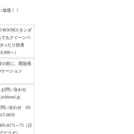
い放題！！
D ROOM
スタンダ
ムでもクイーンベ
ゆったり快適
6,000～）
目の前に、開放感
ロケーション
、お問い合わせ
jwbhotel.jp
問い合わせ 03-
817-0870
495-8171～75（日
でどうぞ）