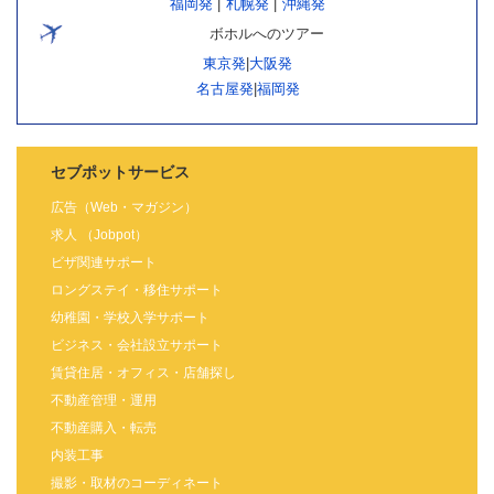
福岡発
|
札幌発
|
沖縄発
ボホルへのツアー
東京発
|
大阪発
名古屋発
|
福岡発
セブポットサービス
広告（Web・マガジン）
求人 （Jobpot）
ビザ関連サポート
ロングステイ・移住サポート
幼稚園・学校入学サポート
ビジネス・会社設立サポート
賃貸住居・オフィス・店舗探し
不動産管理・運用
不動産購入・転売
内装工事
撮影・取材のコーディネート