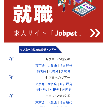
セブ島への航空券
東京発
|
大阪発
|
名古屋発
福岡発
|
札幌発
|
沖縄発
セブ島へのツアー
東京発
|
大阪発
|
名古屋発
福岡発s
|
札幌発
|
沖縄発
マニラへの航空券
東京発
|
大阪発
|
名古屋発