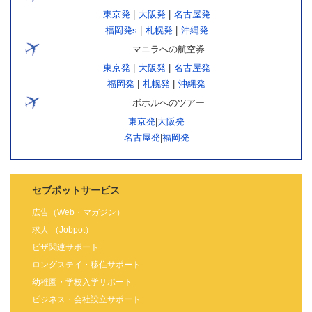
東京発
|
大阪発
|
名古屋発
福岡発s
|
札幌発
|
沖縄発
マニラへの航空券
東京発
|
大阪発
|
名古屋発
福岡発
|
札幌発
|
沖縄発
ボホルへのツアー
東京発
|
大阪発
名古屋発
|
福岡発
セブポットサービス
広告（Web・マガジン）
求人 （Jobpot）
ビザ関連サポート
ロングステイ・移住サポート
幼稚園・学校入学サポート
ビジネス・会社設立サポート