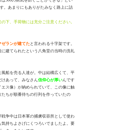
は300の病気を防ぐことができる」とい
のです。あまりにもありがたみなく路上に詰
任の下、手荷物には充分ご注意ください。
マゼランが建てた
と言われる十字架です。
後に建てられたという八角堂の当時の洗礼
な風船を売る人達が。中は結構広くて、平
だけあって、みなさん
信仰心が厚い
んです
イエス像）が納められていて、この像に触
方たちが順番待ちの行列を作っていたの
洋戦争中は日本軍の捕虜収容所として使わ
も気持ちよさげにくつろいでましたよ。要