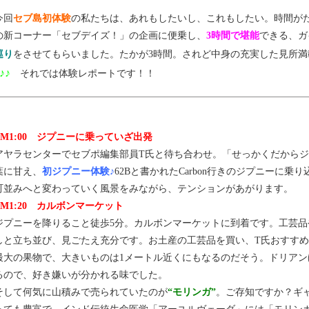
今回
セブ島初体験
の私たちは、あれもしたいし、これもしたい。時間が
の新コーナー「セブデイズ！」の企画に便乗し、
3時間で堪能
できる、ガ
巡り
をさせてもらいました。たかが3時間。されど中身の充実した見所満
♪♪
それでは体験レポートです！！
PM1:00 ジプニーに乗っていざ出発
アヤラセンターでセブポ編集部員T氏と待ち合わせ。「せっかくだから
葉に甘え、
初ジプニー体験♪
62Bと書かれたCarbon行きのジプニーに
町並みへと変わっていく風景をみながら、テンションがあがります。
PM1:20 カルボンマーケット
ジプニーを降りること徒歩5分。カルボンマーケットに到着です。工芸品
しと立ち並び、見ごたえ充分です。お土産の工芸品を買い、T氏おすす
最大の果物で、大きいものは1メートル近くにもなるのだそう。ドリアン
るので、好き嫌いが分かれる味でした。
そして何気に山積みで売られていたのが
“モリンガ”
。ご存知ですか？ギ