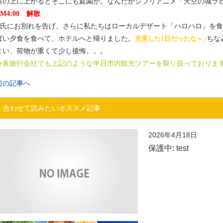
塞の上に上がるとそこにも庭園が。なんだかジブリアニメ「天空の城ラ
PM4:00 解散
T氏にお別れを告げ、さらに私たちはローカルデザート「ハロハロ」を
ぱい夕食を食べて、ホテルへと帰りました。
充実した1日だったな～♪
ちな
まい、荷物が重くて少し後悔。。。
★各旅行会社でも上記のような半日市内観光ツアーを取り扱っております
前の記事へ
合わせて読みたいオススメ記事
2026年4月18日
保護中: test