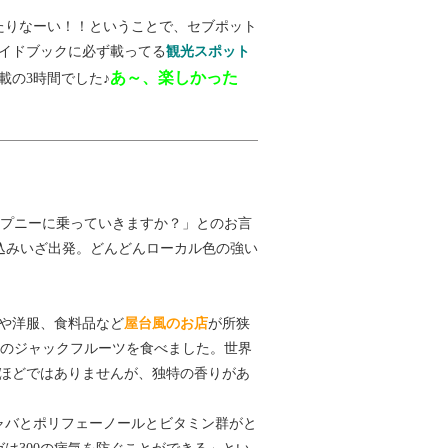
たりなーい！！ということで、セブポット
イドブックに必ず載ってる
観光スポット
あ～、楽しかった
載の3時間でした♪
ジプニーに乗っていきますか？」とのお言
乗り込みいざ出発。どんどんローカル色の強い
や洋服、食料品など
屋台風のお店
が所狭
めのジャックフルーツを食べました。世界
ほどではありませんが、独特の香りがあ
ャバとポリフェーノールとビタミン群がと