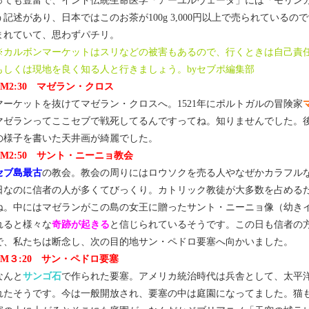
っても豊富で、インド伝統生命医学「アーユルヴェーダ」には「モリンガ
う記述があり、日本ではこのお茶が100g 3,000円以上で売られている
まれていて、思わずパチリ。
※カルボンマーケットはスリなどの被害もあるので、行くときは自己責
もしくは現地を良く知る人と行きましょう。byセブポ編集部
PM2:30 マゼラン・クロス
マーケットを抜けてマゼラン・クロスへ。1521年にポルトガルの冒険家
マゼランってここセブで戦死してるんですってね。知りませんでした。
の様子を書いた天井画が綺麗でした。
PM2:50 サント・ニーニョ教会
セブ島最古
の教会。教会の周りにはロウソクを売る人やなぜかカラフル
日なのに信者の人が多くてびっくり。カトリック教徒が大多数を占める
ね。中にはマゼランがこの島の女王に贈ったサント・ニーニョ像（幼き
れると様々な
奇跡が起きる
と信じられているそうです。この日も信者の
で、私たちは断念し、次の目的地サン・ペドロ要塞へ向かいました。
PM３:20 サン・ペドロ要塞
なんと
サンゴ石
で作られた要塞。アメリカ統治時代は兵舎として、太平
れたそうです。今は一般開放され、要塞の中は庭園になってました。猫