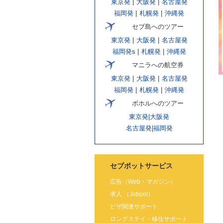
東京発
|
大阪発
|
名古屋発
福岡発
|
札幌発
|
沖縄発
セブ島へのツアー
東京発
|
大阪発
|
名古屋発
福岡発s
|
札幌発
|
沖縄発
マニラへの航空券
東京発
|
大阪発
|
名古屋発
福岡発
|
札幌発
|
沖縄発
ボホルへのツアー
東京発
|
大阪発
名古屋発
|
福岡発
セブポットサービス
広告（Web・マガジン）
求人 （Jobpot）
ビザ関連サポート
ロングステイ・移住サポート