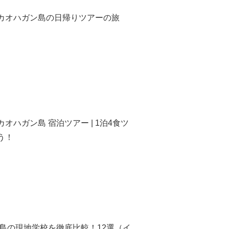
カオハガン島の日帰りツアーの旅
オハガン島 宿泊ツアー | 1泊4食ツ
う！
ブ島の現地学校を徹底比較！12選（イ