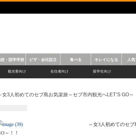
地校・語学学校
ビザ・会社設立
食べる
キレイになる
人気
観光客向け
在住者向け
留学生向け
～女3人初めてのセブ島お気楽旅～セブ市内観光へLET’S GO～
～女3人初めてのセブ
GO～！！