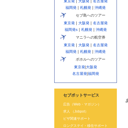
東京発
|
大阪発
|
名古屋発
福岡発
|
札幌発
|
沖縄発
セブ島へのツアー
東京発
|
大阪発
|
名古屋発
福岡発s
|
札幌発
|
沖縄発
マニラへの航空券
東京発
|
大阪発
|
名古屋発
福岡発
|
札幌発
|
沖縄発
ボホルへのツアー
東京発
|
大阪発
名古屋発
|
福岡発
セブポットサービス
広告（Web・マガジン）
求人 （Jobpot）
ビザ関連サポート
ロングステイ・移住サポート