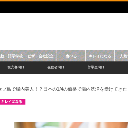
地校・語学学校
ビザ・会社設立
食べる
キレイになる
人気
観光客向け
在住者向け
留学生向け
セブ島で腸内美人！？日本の1/4の価格で腸内洗浄を受けてきた