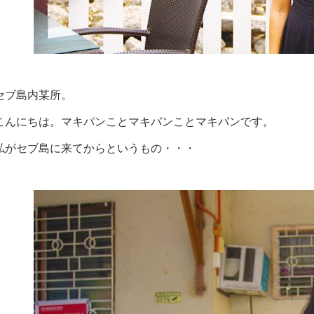
セブ島内某所。
こんにちは。マキパンことマキパンことマキパンです。
私がセブ島に来てからというもの・・・