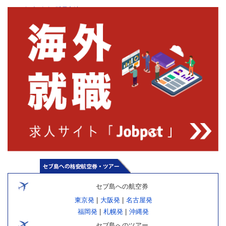
観光ビザの延長方法
セブ島への航空券
東京発
|
大阪発
|
名古屋発
福岡発
|
札幌発
|
沖縄発
セブ島へのツアー