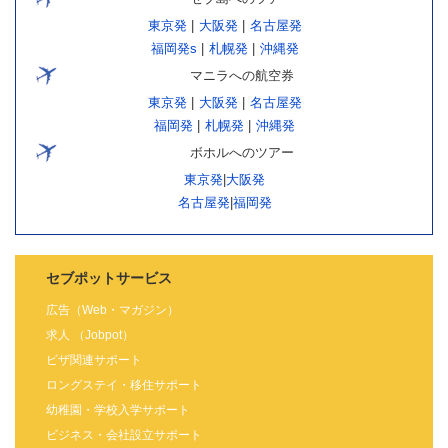
東京発
|
大阪発
|
名古屋発
福岡発s
|
札幌発
|
沖縄発
マニラへの航空券
東京発
|
大阪発
|
名古屋発
福岡発
|
札幌発
|
沖縄発
ボホルへのツアー
東京発
|
大阪発
名古屋発
|
福岡発
セブポットサービス
広告（Web・マガジン）
求人 （Jobpot）
ビザ関連サポート
ロングステイ・移住サポート
幼稚園・学校入学サポート
ビジネス・会社設立サポート