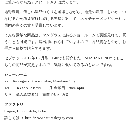
に繋がるからね」とピートさんは語ります。
地球環境に優しい製品づくりを考慮しながら、地元の雇用にもいかにつ
なげるかを考え実行し続ける姿勢に対して、ネイチャーズレガシー社は
国内の多くの賞も受賞しています。
そんな素敵な商品は、マンダウェにあるショールームで実際見れて、買
うことも可能です。輸出用に作られていますので、高品質なものが、お
手ごろ価格で購入できます。
セブポット2012年1-2月号、P40でも紹介したTINDAHAN PINOYでもこ
ちらの商品が買えますので、気軽に覗いてみるのもいいですね。
ショールーム
77 P. Remegio st. Cabancalan, Mandaue City
Tel ＋6332 512 6799 月-金曜日、9am-4pm
見学、購入希望者は、事前予約が必要
ファクトリー
Cogon, Compostela, Cebu
詳しくは ： http://www.natureslegacy.com