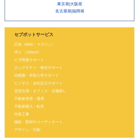
東京発
|
大阪発
名古屋発
|
福岡発
セブポットサービス
広告（Web・マガジン）
求人 （Jobpot）
ビザ関連サポート
ロングステイ・移住サポート
幼稚園・学校入学サポート
ビジネス・会社設立サポート
賃貸住居・オフィス・店舗探し
不動産管理・運用
不動産購入・転売
内装工事
撮影・取材のコーディネート
デザイン・印刷