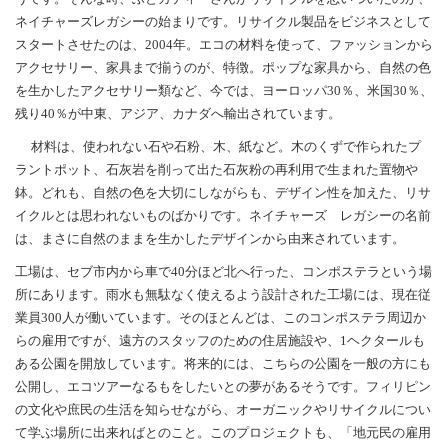
ネイチャーズレガシーの始まりです。リサイクル製品をビジネスとして
スタートさせたのは、2004年。エコの材料を使って、ファッションから
アクセサリー、家具まで揃うのが、特徴。ポップな家具から、自然の色
を生かしたアクセサリー類など、今では、ヨーロッパ30％、米国30％、
残り40％が中東、アジア、カナダへ輸出されています。
材料は、使われない石や石粉、木、紙など。木のくずで作られたプ
ラントポット、石灰岩を削って出た石灰粉の再利用で生まれた置物や
鉢。どれも、自然の色を大切にしながらも、デザイン性を加えた、リサ
イクルとは思われないものばかりです。ネイチャーズ レガシーの名前
は、まさに自然のままを生かしたデザインから由来されています。
工場は、セブ市内から車で40分ほど北へ行った、コンポステラという場
所にあります。雨水も無駄なく使えるよう設計された工場には、現在従
業員300人が働いています。そのほとんどは、このコンポステラ周辺か
らの雇用ですが、遠方のスタッフのための住居施設や、1ヘクタールも
ある公園を開放しています。将来的には、こちらの公園を一般の方にも
公開し、エコツアーなるもをしたいとの夢があるそうです。フィリピン
の文化や庶民の生活を知らせながら、オーガニックやリサイクルについ
て学ぶ場所に出来ればとのこと。このプロジェクトも、「地元民の雇用