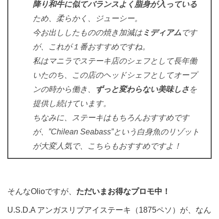
降り和牛に似てバランスよく脂身が入っている
ため、柔らかく、ジューシー。
今お出ししたものの焼き加減は
ミディアム
です
が、これが１番おすすめですね。
私はマニラでステーキ店のシェフとして長年働
いたのち、この店のヘッドシェフとしてオープ
ンの時から働き、
ずっと変わらない美味しさ
を
提供し続けています。
ちなみに、ステーキはもちろんおすすめです
が、”Chilean Seabass”という白身魚のリゾット
が大変人気で、こちらもおすすめですよ！
そんなOlioですが、
ただいまお得なプロモ中！
U.S.D.A アンガスリブアイステーキ（1875ペソ）が、なん