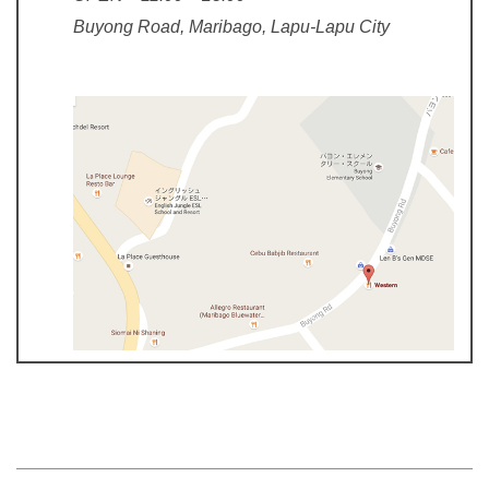
Buyong Road, Maribago, Lapu-Lapu City