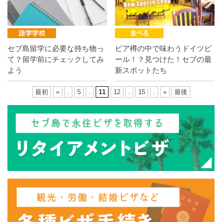
セブ島留学に必要な持ち物っ
ビア樽の中で味わうドイツビ
て？留学前にチェックしてみ
ール！？見つけた！セブの最
よう
新スポットたち
最初
«
.
5
.
11
12
.
15
.
»
最後