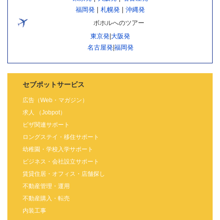
福岡発
|
札幌発
|
沖縄発
ボホルへのツアー
東京発
|
大阪発
名古屋発
|
福岡発
セブポットサービス
広告（Web・マガジン）
求人 （Jobpot）
ビザ関連サポート
ロングステイ・移住サポート
幼稚園・学校入学サポート
ビジネス・会社設立サポート
賃貸住居・オフィス・店舗探し
不動産管理・運用
不動産購入・転売
内装工事