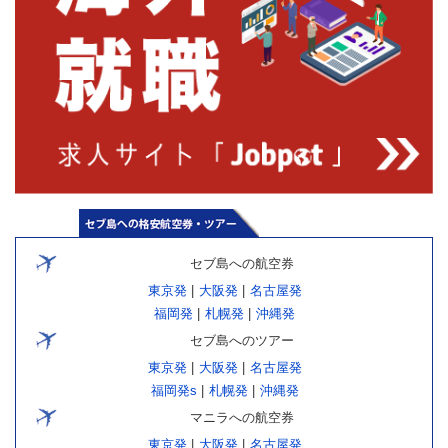
セブ島への航空券
東京発
|
大阪発
|
名古屋発
福岡発
|
札幌発
|
沖縄発
セブ島へのツアー
東京発
|
大阪発
|
名古屋発
福岡発s
|
札幌発
|
沖縄発
マニラへの航空券
東京発
|
大阪発
|
名古屋発