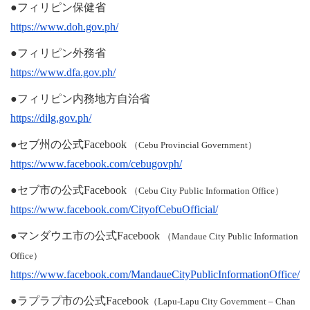
●フィリピン保健省
https://www.doh.gov.ph/
●フィリピン外務省
https://www.dfa.gov.ph/
●フィリピン内務地方自治省
https://dilg.gov.ph/
●セブ州の公式Facebook
（Cebu Provincial Government）
https://www.facebook.com/cebugovph/
●セブ市の公式Facebook
（Cebu City Public Information Office）
https://www.facebook.com/CityofCebuOfficial/
●マンダウエ市の公式Facebook
（Mandaue City Public Information
Office）
https://www.facebook.com/MandaueCityPublicInformationOffice/
●ラプラプ市の公式Facebook
（Lapu-Lapu City Government – Chan