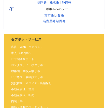
福岡発
|
札幌発
|
沖縄発
ボホルへのツアー
東京発
|
大阪発
名古屋発
|
福岡発
セブポットサービス
広告（Web・マガジン）
求人 （Jobpot）
ビザ関連サポート
ロングステイ・移住サポート
幼稚園・学校入学サポート
ビジネス・会社設立サポート
賃貸住居・オフィス・店舗探し
不動産管理・運用
不動産購入・転売
内装工事
撮影・取材のコーディネート