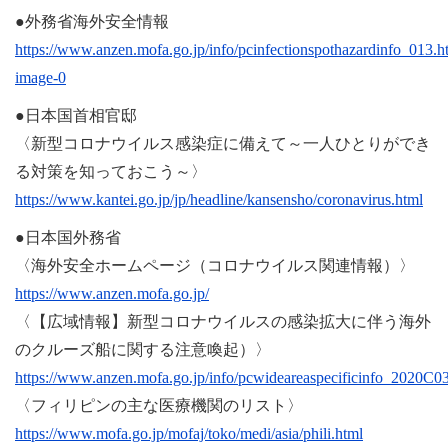
●外務省海外安全情報
https://www.anzen.mofa.go.jp/info/pcinfectionspothazardinfo_013.h
image-0
●日本国首相官邸
〈新型コロナウイルス感染症に備えて～一人ひとりができ
る対策を知っておこう～〉
https://www.kantei.go.jp/jp/headline/kansensho/coronavirus.html
●日本国外務省
〈海外安全ホームページ（コロナウイルス関連情報）〉
https://www.anzen.mofa.go.jp/
〈【広域情報】新型コロナウイルスの感染拡大に伴う海外
のクルーズ船に関する注意喚起）〉
https://www.anzen.mofa.go.jp/info/pcwideareaspecificinfo_2020C0
〈フィリピンの主な医療機関のリスト〉
https://www.mofa.go.jp/mofaj/toko/medi/asia/phili.html