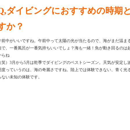
Q,ダイビングにおすすめの時期
すか？
午前中がいいですね。午前中って太陽の光が当たるので、海がまだ温ま
緒で、一番風呂が一番気持ちいいでしょ？海も一緒！魚が動き回るのは
からね
（笑）3月から5月は乾季でダイビングのベストシーズン。天気が安定し
明度っていうのは、海の奇麗さですね。陸上では体験できない、青く光
らない未知の体験です。