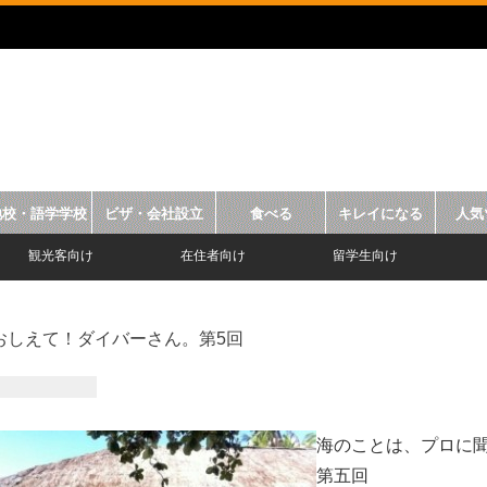
地校・語学学校
ビザ・会社設立
食べる
キレイになる
人気
観光客向け
在住者向け
留学生向け
おしえて！ダイバーさん。第5回
海のことは、プロに
第五回