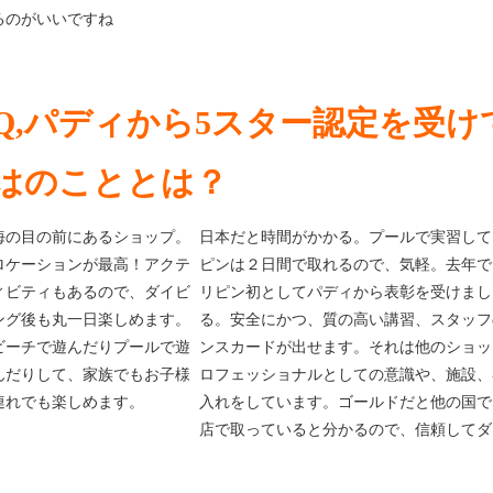
るのがいいですね
Q,パディから5スター認定を受
はのこととは？
海の目の前にあるショップ。
日本だと時間がかかる。プールで実習して
ロケーションが最高！アクテ
ピンは２日間で取れるので、気軽。去年で
ィビティもあるので、ダイビ
リピン初としてパディから表彰を受けまし
ング後も丸一日楽しめます。
る。安全にかつ、質の高い講習、スタッフ
ビーチで遊んだりプールで遊
ンスカードが出せます。それは他のショッ
んだりして、家族でもお子様
ロフェッショナルとしての意識や、施設、
連れでも楽しめます。
入れをしています。ゴールドだと他の国で
店で取っていると分かるので、信頼してダ