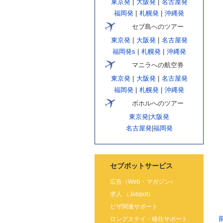
東京発
|
大阪発
|
名古屋発
福岡発
|
札幌発
|
沖縄発
セブ島へのツアー
東京発
|
大阪発
|
名古屋発
福岡発s
|
札幌発
|
沖縄発
マニラへの航空券
東京発
|
大阪発
|
名古屋発
福岡発
|
札幌発
|
沖縄発
ボホルへのツアー
東京発
|
大阪発
名古屋発
|
福岡発
セブポットサービス
広告（Web・マガジン）
求人 （Jobpot）
ビザ関連サポート
ロングステイ・移住サポート