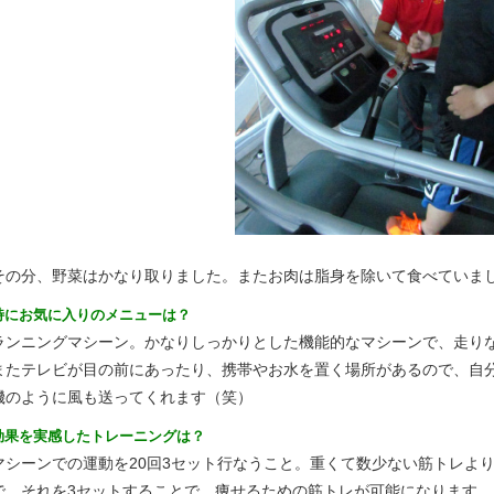
その分、野菜はかなり取りました。またお肉は脂身を除いて食べていま
特にお気に入りのメニューは？
ランニングマシーン。かなりしっかりとした機能的なマシーンで、走り
またテレビが目の前にあったり、携帯やお水を置く場所があるので、自
機のように風も送ってくれます（笑）
効果を実感したトレーニングは？
マシーンでの運動を20回3セット行なうこと。重くて数少ない筋トレより
で、それを3セットすることで、痩せるための筋トレが可能になります。