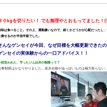
８０kgを切りたい！ でも無理やとおもってました！(
趣味は食べること。その上、運動嫌いなので、続くかどうかが心配だったし、
に痩せるのか半信半疑でし
た。
そんなゲンセイが今回、なぜ目標を大幅更新できたの
ゲンセイの実体験からの一口アドバイス！！
今回言われた、守ったジム以外の制限って？
食事制限はかなりやりました。炭水化物や油っぽいものは極力取らない