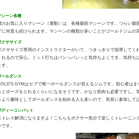
マシーン各種
僕のお気に入りマシーン（運動）は、各種腹筋マシーンです。つらい腹
ずに何度も続けられます。マシーンの種類が多いことがゴールドジムの
ボクササイズ
ボクササイズ専用のインストラクターがいて、つきっきりで指導してく
くれるので安心。ミット打ちはパンっパンっと気持ちよくでき、気持ち
ます。
ポールダンス
GOLD’S GYMはセブで唯一ポールダンスが習えるジムです。初心者は
っとポーズをとれるくらいになるそうです。かなり筋肉も必要ですし、
うより趣味としてポールダンスを始める人も多いので、気長に参加して
ボディーコンバット
ストレス解消になりますよ！こちらもボクサー気分で楽しくトレーニン
いです。