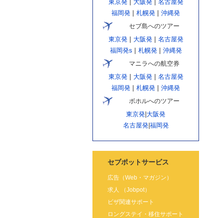
東京発
|
大阪発
|
名古屋発
福岡発
|
札幌発
|
沖縄発
セブ島へのツアー
東京発
|
大阪発
|
名古屋発
福岡発s
|
札幌発
|
沖縄発
マニラへの航空券
東京発
|
大阪発
|
名古屋発
福岡発
|
札幌発
|
沖縄発
ボホルへのツアー
東京発
|
大阪発
名古屋発
|
福岡発
セブポットサービス
広告（Web・マガジン）
求人 （Jobpot）
ビザ関連サポート
ロングステイ・移住サポート