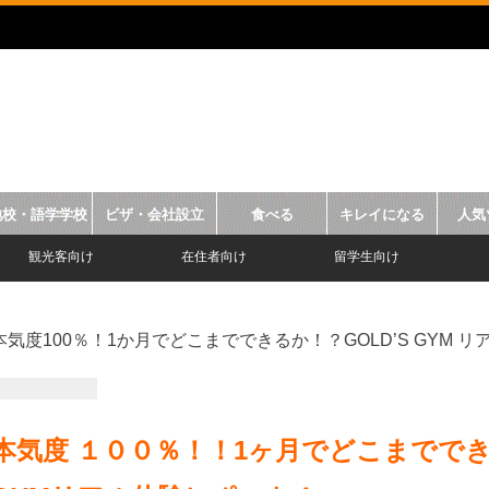
地校・語学学校
ビザ・会社設立
食べる
キレイになる
人気
観光客向け
在住者向け
留学生向け
本気度100％！1か月でどこまでできるか！？GOLD’S GYM 
本気度 １００％！！1ヶ月でどこまででき