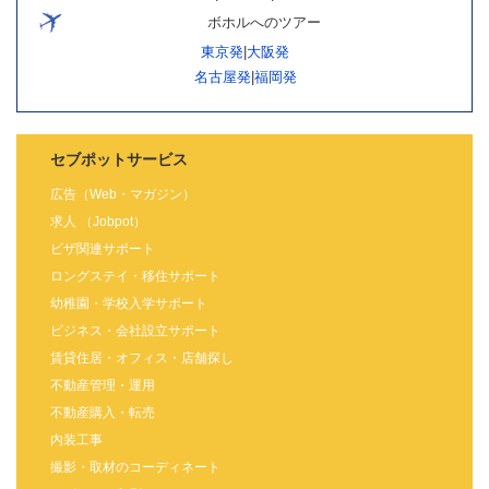
ボホルへのツアー
東京発
|
大阪発
名古屋発
|
福岡発
セブポットサービス
広告（Web・マガジン）
求人 （Jobpot）
ビザ関連サポート
ロングステイ・移住サポート
幼稚園・学校入学サポート
ビジネス・会社設立サポート
賃貸住居・オフィス・店舗探し
不動産管理・運用
不動産購入・転売
内装工事
撮影・取材のコーディネート