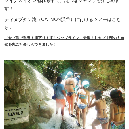
マイナスイオン溢れる中で、滝つぼジャンプを楽しめま
す！！
ティヌブダン滝（CATMON渓谷）に行けるツアーはこち
ら↓
【セブ島で温泉！川下り！滝！ジップライン！乗馬！】セブ北部の大自
然を丸ごと楽しんできました！