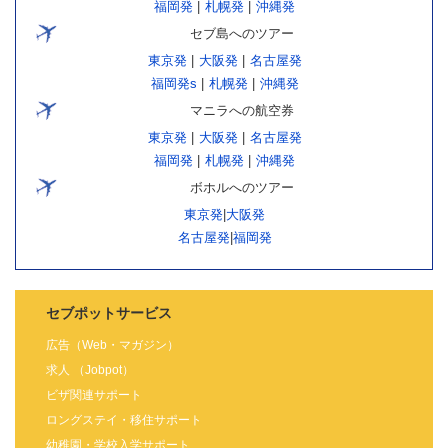
福岡発
|
札幌発
|
沖縄発
セブ島へのツアー
東京発
|
大阪発
|
名古屋発
福岡発s
|
札幌発
|
沖縄発
マニラへの航空券
東京発
|
大阪発
|
名古屋発
福岡発
|
札幌発
|
沖縄発
ボホルへのツアー
東京発
|
大阪発
名古屋発
|
福岡発
セブポットサービス
広告（Web・マガジン）
求人 （Jobpot）
ビザ関連サポート
ロングステイ・移住サポート
幼稚園・学校入学サポート