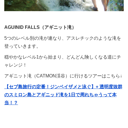
AGUINID FALLS（アギニット滝）
5つのレベル別の滝が連なり、アスレチックのような滝を
登っていきます。
穏やかなレベル1から始まり、どんどん険しくなる道にチ
ャレンジ！
アギニット滝（CATMON渓谷）に行けるツアーはこちら↓
【セブ島旅行の定番！ジンベイザメと泳ぐ】+ 透明度抜群
のスミロン島とアギニッド滝を1日で周れちゃうって本
当！？