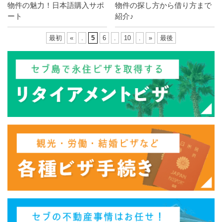
物件の魅力！日本語購入サポ
物件の探し方から借り方まで
ート
紹介♪
最初
«
.
5
6
.
10
.
»
最後