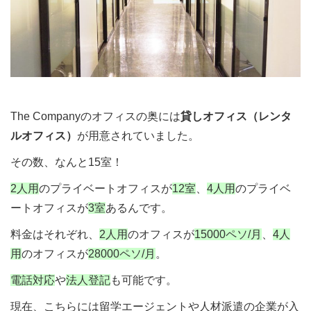
The Companyのオフィスの奥には
貸しオフィス（レンタ
ルオフィス）
が用意されていました。
その数、なんと15室！
2人用
のプライベートオフィスが
12室
、
4人用
のプライベ
ートオフィスが
3室
あるんです。
料金はそれぞれ、
2人用
のオフィスが
15000ペソ/月
、
4人
用
のオフィスが
28000ペソ/月
。
電話対応
や
法人登記
も可能です。
現在、こちらには留学エージェントや人材派遣の企業が入