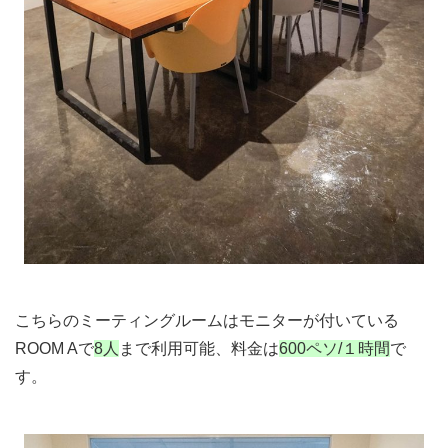
こちらのミーティングルームはモニターが付いている
ROOM Aで
8人
まで利用可能、料金は
600ペソ/１時間
で
す。