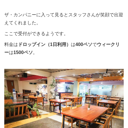
ザ・カンパニーに
入って見るとスタッフさんが笑顔で出迎
えてくれました。
ここで受付ができるようです。
料金は
ドロップイン（1日利用）
は
400ペソ
で
ウィークリ
ー
は
1500ペソ
。