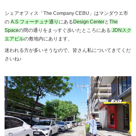
シェアオフィス「The Company CEBU」はマンダウエ市
の
A.S フォーチュナ通り
にある
Design Center
と
The
Space
の間の通りをまっすぐ歩いたところにある
JDNスク
エアビル
の敷地内にあります。
迷われる方が多いそうなので、皆さん私についてきてくだ
さいね♪