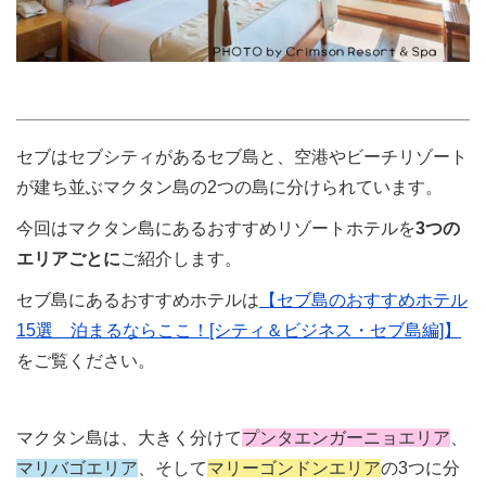
セブはセブシティがあるセブ島と、空港やビーチリゾート
が建ち並ぶマクタン島の2つの島に分けられています。
今回はマクタン島にあるおすすめリゾートホテルを
3つの
エリアごとに
ご紹介します。
セブ島にあるおすすめホテルは
【セブ島のおすすめホテル
15選 泊まるならここ！[シティ＆ビジネス・セブ島編]】
をご覧ください。
マクタン島は、大きく分けて
プンタエンガーニョエリア
、
マリバゴエリア
、そして
マリーゴンドンエリア
の3つに分