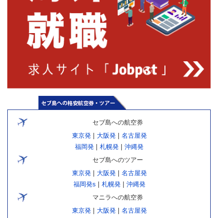
セブ島への航空券
東京発
|
大阪発
|
名古屋発
福岡発
|
札幌発
|
沖縄発
セブ島へのツアー
東京発
|
大阪発
|
名古屋発
福岡発s
|
札幌発
|
沖縄発
マニラへの航空券
東京発
|
大阪発
|
名古屋発