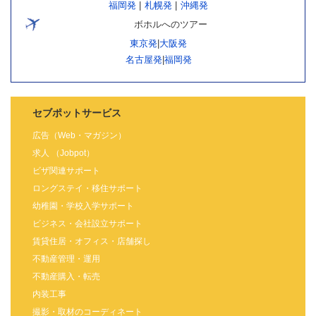
福岡発
|
札幌発
|
沖縄発
ボホルへのツアー
東京発
|
大阪発
名古屋発
|
福岡発
セブポットサービス
広告（Web・マガジン）
求人 （Jobpot）
ビザ関連サポート
ロングステイ・移住サポート
幼稚園・学校入学サポート
ビジネス・会社設立サポート
賃貸住居・オフィス・店舗探し
不動産管理・運用
不動産購入・転売
内装工事
撮影・取材のコーディネート