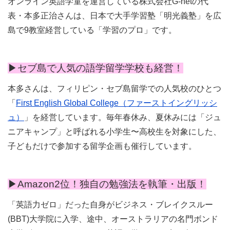
オンライン英語学童を運営している株式会社G-netの代
表・本多正治さんは、日本で大手学習塾「明光義塾」を広
島で9教室経営している「学習のプロ」です。
▶︎セブ島で人気の語学留学学校も経営！
本多さんは、フィリピン・セブ島留学での人気校のひとつ
「
First English Global College（ファーストイングリッシ
ュ）
」を経営しています。毎年春休み、夏休みには「ジュ
ニアキャンプ」と呼ばれる小学生〜高校生を対象にした、
子どもだけで参加する留学企画も催行しています。
▶︎Amazon2位！独自の勉強法を執筆・出版！
「英語力ゼロ」だった自身がビジネス・ブレイクスルー
(BBT)大学院に入学、途中、オーストラリアの名門ボンド