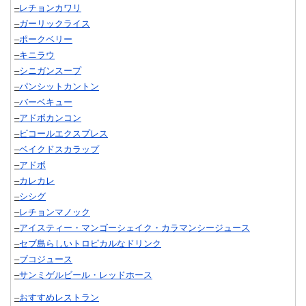
–
レチョンカワリ
–
ガーリックライス
–
ポークベリー
–
キニラウ
–
シニガンスープ
–
パンシットカントン
–
バーベキュー
–
アドボカンコン
–
ビコールエクスプレス
–
ベイクドスカラップ
–
アドボ
–
カレカレ
–
シシグ
–
レチョンマノック
–
アイスティー・マンゴーシェイク・カラマンシージュース
–
セブ島らしいトロピカルなドリンク
–
ブコジュース
–
サンミゲルビール・レッドホース
–
おすすめレストラン