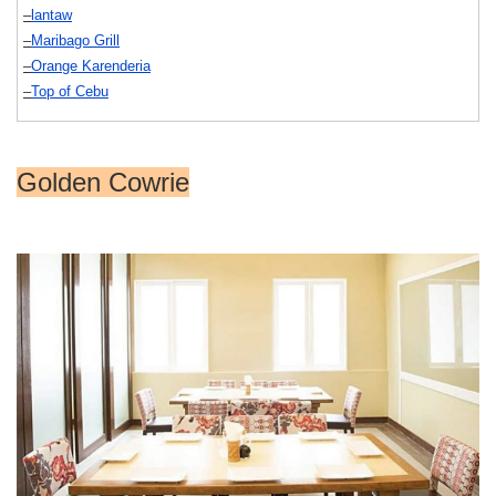
–
lantaw
–
Maribago Grill
–
Orange Karenderia
–
Top of Cebu
Golden Cowrie